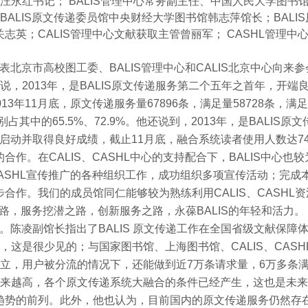
汪永红书记；
BALIS
管理
中心常务副主任、
中国人民大学图书
BALIS
原文传递委员馆中央财经大学图书馆韩志萍馆长；
BALIS
关志英；
CALIS
管理中心文献获取主管曾丽军；
CASHL
管理中
表北京市高校图工委、
BALIS
管理中心和
CALIS
北京中心向来参
说，
2013
年，是
BALIS
原文传递服务第二个五年之首年，开端
013
年
11
月底，原文传递服务量
67896
条，满足量
58728
条，满足
别占其中的
65.5%
、
72.9%
。他还说到，
2013
年，是
BALIS
原文
启动并取得良好成绩，截止
11
月底，融合系统读者使用人数达
7
的合作。在
CALIS
、
CASHL
中心的支持配合下，
BALIS
中心也较
ASHL
宣传推广的各种组织工作，成功组织多项宣传活动；完成
步合作。我们的成员馆同仁能够较为熟练利用
CALIS
、
CASHL
资
路，服务挖潜之路，创新服务之路，永葆
BALIS
的年轻和活力。
。陈凌副馆长指出了
BALIS
原文传递工作在全国省级文献保障体
，这是很少见的；与国家图书馆、上海图书馆、
CALIS
、
CASH
立，用户被分流的情况下，还能做到近
7
万条请求量，
6
万多条
来越高，各个原文传递系统大融合的条件已经产生，这也是未来
趋势的前列。此外，他也认为，目前国内的原文传递服务仍然存