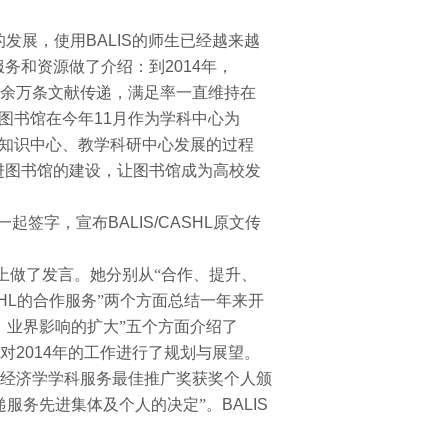
的发展，使用
BALIS
的师生已经越来越
服务和资源做了介绍：到
2014
年，
余万条文献传递，满足率一直维持在
图书馆在今年
11
月作为学科中心为
知识中心、教学科研中心发展的过程
进图书馆的建设，让图书馆成为高校发
一起签字，宣布
BALIS/CASHL
原文传
上做了发言。她分别从“合作、提升、
HL
的合作服务”两个方面总结一年来开
、业界影响的扩大”五个方面介绍了
面对
2014
年的工作进行了规划与展望。
经济学学科服务最佳推广奖获奖个人颁
递服务先进集体及个人的决定”。
BALIS