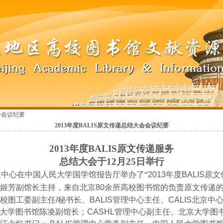
大会会议纪要
2013年度BALIS原文传递总结大会会议纪要
2013
年度
BALIS
原文传递服务
总结大会于
12
月
25
日举行
递中心在中国人民大学国学馆报告厅举办了“
2013
年度
BALIS
原文
姬芳副馆长主持，来自北京
80
余所高校图书馆的负责原文传递
高校图工委副主任
/
秘书长、
BALIS
管理中心主任、
CALIS
北京中
大学图书馆陈凌副馆长；
CASHL
管理中心副主任、北京大学图