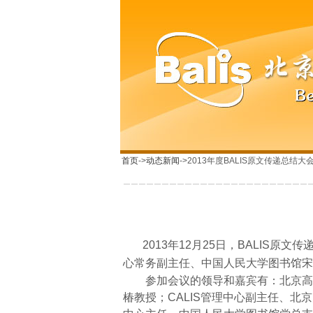
首页
->
动态新闻
->2013年度BALIS原文传递总结
2013
年
12
月
25
日
，
BALIS
原文传
心常务副主任、
中国人民大学图书馆宋
参加会议的领导和嘉宾有：北京
椿教授；
CALIS
管理中心副主任、北京