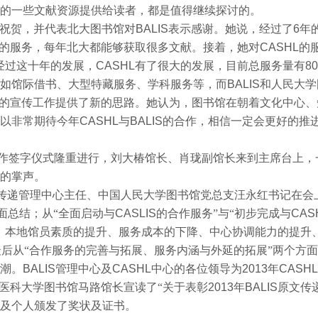
的一些文献资源提供给读者，都是值得继续探讨的。
祝贺，并代表北大图书馆对
BALIS
表示感谢。她说，经过了
6
年
的服务，每年北大都能够获取很多文献。接着，她对
CASHL
的
经过这十年的发展，
CASHL
有了很大的发展，目前总服务量有
80
如馆际借书、大型特藏服务、学科服务等，而
BALIS
和人民大学
的宣传工作提供了新的思路。她认为，图书馆在朝着文化中心、
以非常期待今年
CASHL
与
BALIS
的合作，相信一定会更好的推
作签字仪式隆重进行，刘大椿馆长、肖珑副馆长来到主席台上，
的掌声。
传递管理中心主任、中国人民大学图书馆党总支汪永红书记在会
面总结；从“全面启动与
CASLIS
的合作服务”与“初步完成与
CAS
、本地馆员素质的提升、服务成本的下降、中心协调能力的提升
后从“合作服务的完善与拓展、服务内涵与外延的拓展”两个方
潮。
BALIS
管理中心及
CASHL
中心的各位领导为
2013
年
CASHL
医科大学图书馆马路馆长宣读了“关于表彰
2013
年
BALIS
原文传
及个人颁发了奖状及证书。