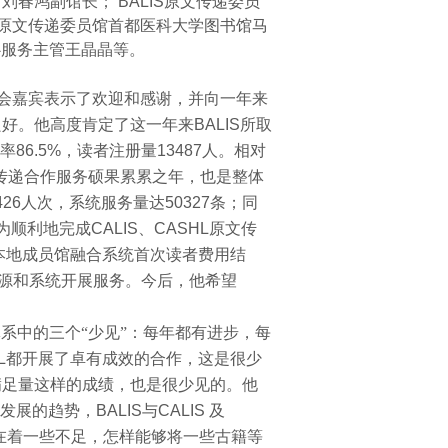
馆刘春鸿副馆长
；
BALIS
原文传递委员
原文传递委员馆首都医科大学图书馆马
心服务主管王晶晶等。
会嘉宾表示了欢迎和感谢，并向一年来
良好。他高度肯定了这一年来
BALIS
所取
率
86.5%
，读者注册量
13487
人。相对
传递合作服务硕果累累之年，也是整体
426
人次，系统服务量达
50327
条；同
为顺利地完成
CALIS
、
CASHL
原文传
本地成员馆融合系统首次读者费用结
源和系统开展服务。今后，他希望
系中的三个“少见”：每年都有进步，每
L
都开展了卓有成效的合作，这是很少
满足量这样的成绩，也是很少见的。他
发展的趋势，
BALIS
与
CALIS
及
在着一些不足，怎样能够将一些古籍等