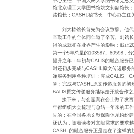
中心主任、中国人民大学图书馆党总支
馆北京理工大学图书馆姚文莉副馆长；
路馆长；
CASHL
秘书长，中心办主任
刘大椿馆长首先为会议致辞。他代
辛勤工作的全体同仁道了辛苦。刘馆长
得的成就和在业界产生的影响：截止
2
第一个
5
年总量的
103587
、
80598
，分
提升之年：年初与
CALIS
的融合服务已
时还初步完成与
CASHL
原文传递服务
递服务利用各种培训；完成
CALIS
、
C
算；完成与
CASHL
原文传递服务的初
BALIS
原文传递服务继续走开放合作之
接下来，与会嘉宾在会上做了发言
年都组织大会梳理与总结一年来的工作
见的；在全国各地文献保障体系纷纷建
还认为，随着读者对文献需求的要求越
CASHL
的融合服务正是走在了这样的