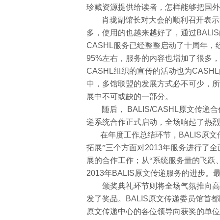
珍藏资源提供给读者，怎样能够把国外
肖珑副馆长对大会的顺利召开表示
多，使用的也越来越好了，通过
BALIS
CASHL
服务已经整整启动了十周年，
95%
左右，服务的内容也增加了很多，
CASHL
组织的宣传的活动也为
CASHL
中，多馆联盟的发展方式必不可少，所
展中不可或缺的一部分。
随后，
BALIS/CASHL
原文传递合
递系统合作正式启动，全场响起了热烈
在年度工作总结环节，
BALIS
原文
拓展”三个方面对
2013
年服务进行了全
展的合作工作；从“系统服务量的飞跃
2013
年
BALIS
原文传递服务的进步。最
颁奖典礼环节则将全场气氛推向高
发了奖品。
BALIS
原文传递委员馆首都
原文传递中心的各位领导向获奖的单位