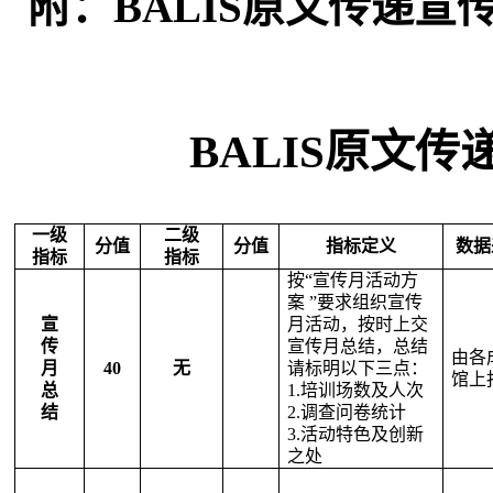
附：
BALIS
原文传递宣
BALIS
原文传
一级
二级
分值
分值
指标定义
数据
指标
指标
按“宣传月活动方
案
”要求组织宣传
宣
月活动，按时上交
传
宣传月总结，总结
由各
月
40
无
请标明以下三点：
馆上
总
1.
培训场数及人次
结
2.
调查问卷统计
3.
活动特色及创新
之处