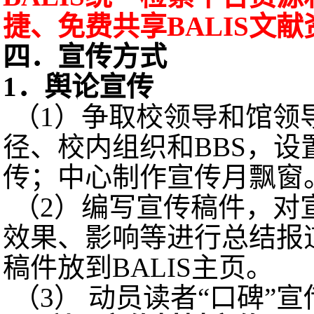
捷、免费共享
BALIS
文献
四．宣传方式
1
．舆论宣传
（
1
）争取校领导和馆领
径、校内组织和
BBS
，设
传；中心制作宣传月飘窗
（
2
）编写宣传稿件，对
效果、影响等进行总结报
稿件放到
BALIS
主页。
（
3
）
动员读者“口碑”宣