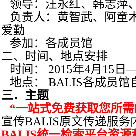
领导：汪永红、韩志萍
负责人：黄智武、阿童
爱勤
参加：各成员馆
二、时间、地点安排
时间：
2015
年
4
月
15
日
地点：
BALIS
各成员馆
三．主题
“一站式免费获取您所需
宣传
BALIS
原文传递服务
BALIS
统一检索平台资源