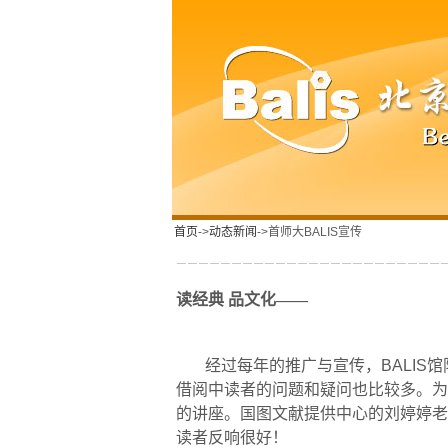
首页
->
动态新闻
->首师大BALIS宣传
读经典
品文化——
经过每年的推广与宣传，
BALIS
馆
借阅中读者的问题和疑问也比较多。为
的讲座。国图文献提供中心的
刘婷婷
老
读者反响很好！