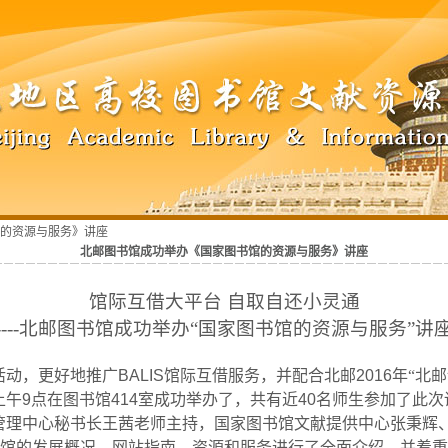
馆的资源与服务》讲座
北邮图书馆成功举办《国家图书馆的资源与服务》讲座
馆际互借大平台 自取自还小灵通
----
北邮图书馆成功举办“国家图书馆的资源与服务”讲
活动，更好地推广
BALIS
馆际互借服务，并配合北邮
2016
年
“北
上午
9
点在图书馆
414
室成功举办了，共有近
40
名师生参加了此次
管理中心秘书长王茜老师主持，国家图书馆文献提供中心张秉辉
馆的发展概况、网站指南、资源和服务进行了全面介绍，并着重