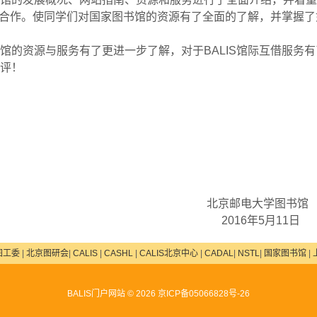
合作。使同学们对国家图书馆的资源有了全面的了解，并掌握了
馆的资源与服务有了更进一步了解，对于
BALIS
馆际互借服务有
评！
北京邮电大学图书馆
2016
年
5
月
11
日
图工委
|
北京图研会
|
CALIS
|
CASHL
|
CALIS北京中心
|
CADAL
|
NSTL
|
国家图书馆
|
BALIS门户网站 ©
2026
京ICP备05066828号-26