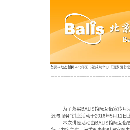
首页
->
动态新闻
->北邮图书馆成功举办《国家图书
为了落实
BALIS
馆际互借宣传月
源与服务”讲座活动于
2016
年
5
月
11
日
本次讲座活动由
BALIS
馆际互借
行了内容主讲。张秉辉老师对国家图书